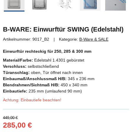
B-WARE: Einwurftür SWING (Edelstahl)
Artikelnummer:
9017_B2
Kategorie:
B-Ware & SALE
Einwurftür rechteckig für 250, 285 & 300 mm
Material/Farbe:
Edelstahl 1.4301 gebürstet
Verschluss:
selbstschließend
Türanschlag:
oben, Tür öffnet nach innen
Einbaumaß/Anschlussmaß H/B:
345 x 236 mm
Blendrahmen/Sichtmaß H/B:
450 x 340 mm
Einbautiefe:
235 mm (umlaufend 90 mm)
Achtung: Einbautiefe beachten!
449,00 €
285,00 €