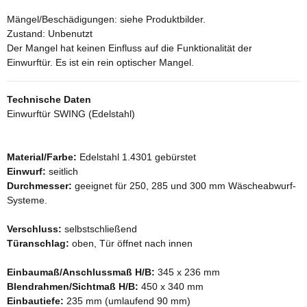
Mängel/Beschädigungen: siehe Produktbilder.
Zustand: Unbenutzt
Der Mangel hat keinen Einfluss auf die Funktionalität der
Einwurftür. Es ist ein rein optischer Mangel.
Technische Daten
Einwurftür SWING (Edelstahl)
Material/Farbe:
Edelstahl 1.4301 gebürstet
Einwurf:
seitlich
Durchmesser:
geeignet für 250, 285 und 300 mm Wäscheabwurf-
Systeme.
Verschluss:
selbstschließend
Türanschlag:
oben, Tür öffnet nach innen
Einbaumaß/Anschlussmaß H/B:
345 x 236 mm
Blendrahmen/Sichtmaß H/B:
450 x 340 mm
Einbautiefe:
235 mm (umlaufend 90 mm)