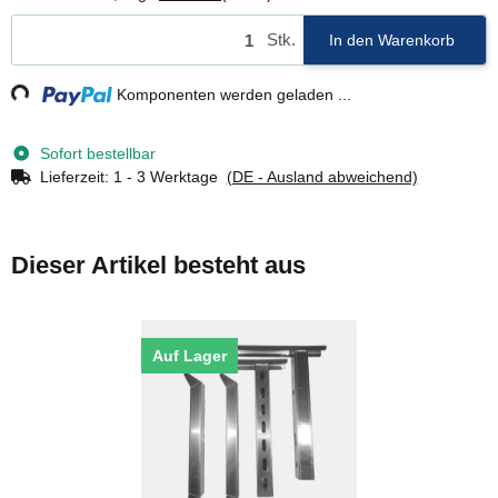
Stk.
In den Warenkorb
ng...
Komponenten werden geladen ...
Sofort bestellbar
Lieferzeit:
1 - 3 Werktage
(DE - Ausland abweichend)
Dieser Artikel besteht aus
Auf Lager