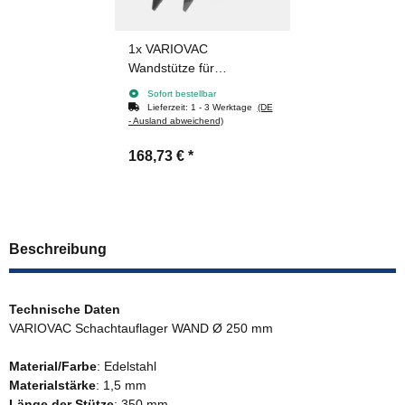
1x
VARIOVAC
Wandstütze für
Schachtauflager WAND Ø
Sofort bestellbar
250, 285, 300 mm
Lieferzeit:
1 - 3 Werktage
(DE
- Ausland abweichend)
168,73 €
*
Beschreibung
Technische Daten
VARIOVAC Schachtauflager WAND Ø 250 mm
Material/Farbe
: Edelstahl
Materialstärke
: 1,5 mm
Länge der Stütze
: 350 mm