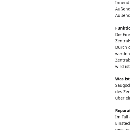
Innend
Außend
Außend
Funkti
Die Ein
Zentral
Durch d
werden
Zentra
wird is
Was i
Saugsc
des Ze
über ei
Repara
Im Fall
Einstec
meisten