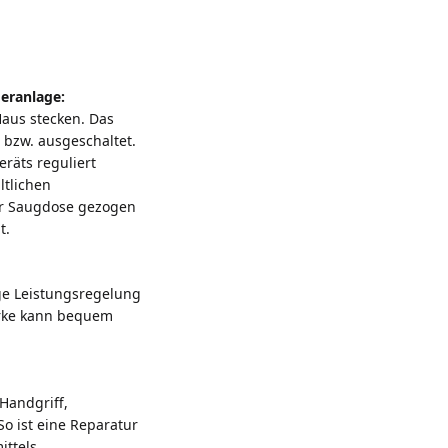
eranlage:
aus stecken. Das
 bzw. ausgeschaltet.
räts reguliert
ltlichen
er Saugdose gezogen
t.
e Leistungsregelung
ärke kann bequem
Handgriff,
o ist eine Reparatur
ittels