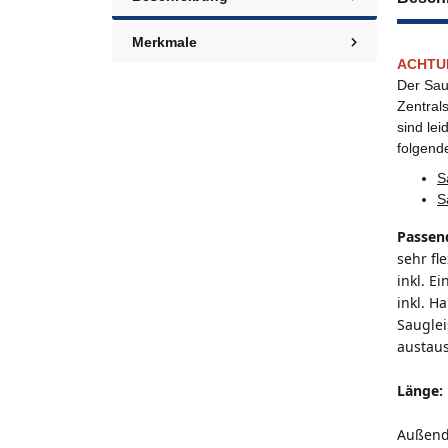
Merkmale
ACHTU
Der Sa
Zentral
sind lei
folgend
S
S
Passen
sehr fl
inkl. E
inkl. 
Sauglei
austaus
Länge:
Außend