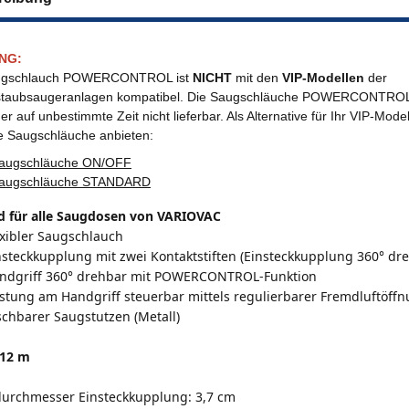
NG:
ugschlauch POWERCONTROL ist
NICHT
mit den
VIP-Modellen
der
staubsaugeranlagen kompatibel. Die Saugschläuche POWERCONTROL f
der auf unbestimmte Zeit nicht lieferbar. Als Alternative für Ihr VIP-Mod
e Saugschläuche anbieten:
augschläuche ON/OFF
augschläuche STANDARD
d für alle Saugdosen von VARIOVAC
exibler Saugschlauch
insteckkupplung mit zwei Kontaktstiften (Einsteckkupplung 360° dr
Handgriff 360° drehbar mit POWERCONTROL-Funktion
stung am Handgriff steuerbar mittels regulierbarer Fremdluftöff
chbarer Saugstutzen (Metall)
 12 m
urchmesser Einsteckkupplung: 3,7 cm