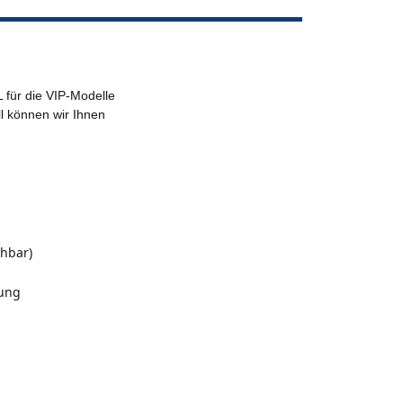
ür die VIP-Modelle
ell können wir Ihnen
ehbar)
nung