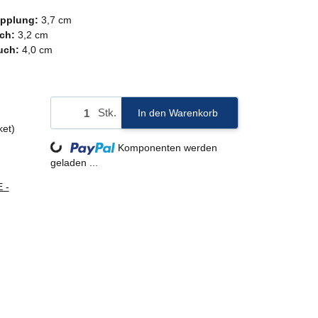
pplung:
3,7 cm
ch:
3,2 cm
uch:
4,0 cm
Stk.
In den Warenkorb
ket)
Loading...
Komponenten werden
geladen ...
 -