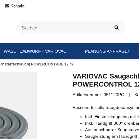
Kontakt
WÄSCHEABWURF - VARIOVAC
PLANUNG ANFRAGEN
ernstartschlauch) POWERCONTROL 12 m
VARIOVAC Saugschla
POWERCONTROL 1
Artikelnummer:
051120PC
Ka
Passend für alle Saugdosensyst
Inkl. Einsteckkupplung mit z
Inkl. Handgriff 360° dre
Austauschbarer Saugstutze
Saugleistung am Handgriff 