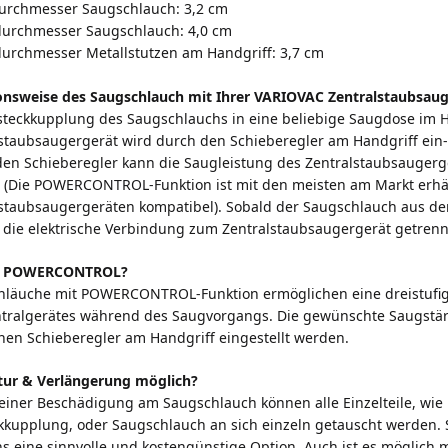
urchmesser Saugschlauch: 3,2 cm
urchmesser Saugschlauch: 4,0 cm
urchmesser Metallstutzen am Handgriff: 3,7 cm
onsweise des Saugschlauch mit Ihrer
VARIOVAC
Zentralstaubsaug
steckkupplung des Saugschlauchs in eine beliebige Saugdose im H
staubsaugergerät wird durch den Schieberegler am Handgriff ein-
en Schieberegler kann die Saugleistung des Zentralstaubsaugerge
 (Die
POWERCONTROL-
Funktion ist mit den meisten am Markt erhä
lstaubsaugergeräten kompatibel). Sobald der Saugschlauch aus d
t die elektrische Verbindung zum Zentralstaubsaugergerät getrenn
st POWERCONTROL?
hläuche mit POWERCONTROL-Funktion ermöglichen eine dreistufig
ntralgerätes während des Saugvorgangs. Die gewünschte Saugst
nen Schieberegler am Handgriff eingestellt werden.
tur & Verlängerung möglich?
 einer Beschädigung am Saugschlauch können alle Einzelteile, wie 
kkupplung, oder Saugschlauch an sich einzeln getauscht werden. S
s eine sinnvolle und kostengünstige Option. Auch ist es möglich m