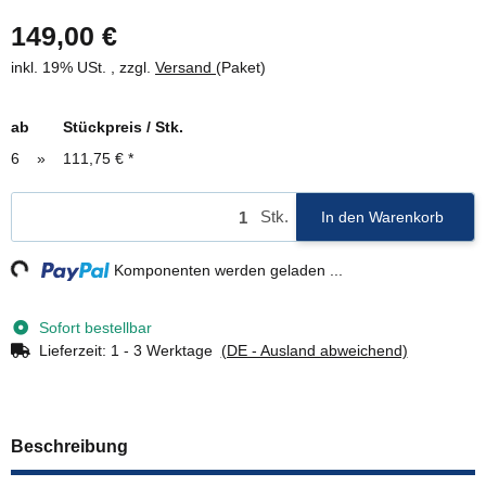
149,00 €
inkl. 19% USt. , zzgl.
Versand
(Paket)
ab
Stückpreis / Stk.
6
»
111,75 €
*
Stk.
In den Warenkorb
g...
Komponenten werden geladen ...
Sofort bestellbar
Lieferzeit:
1 - 3 Werktage
(DE - Ausland abweichend)
Beschreibung