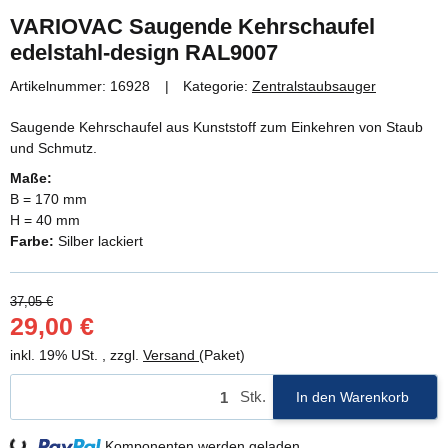
VARIOVAC Saugende Kehrschaufel
edelstahl-design RAL9007
Artikelnummer:
16928
Kategorie:
Zentralstaubsauger
Saugende Kehrschaufel aus Kunststoff zum Einkehren von Staub
und Schmutz.
Maße:
B = 170 mm
H = 40 mm
Farbe:
Silber lackiert
37,05 €
29,00 €
inkl. 19% USt. , zzgl.
Versand
(Paket)
Stk.
In den Warenkorb
Komponenten werden geladen ...