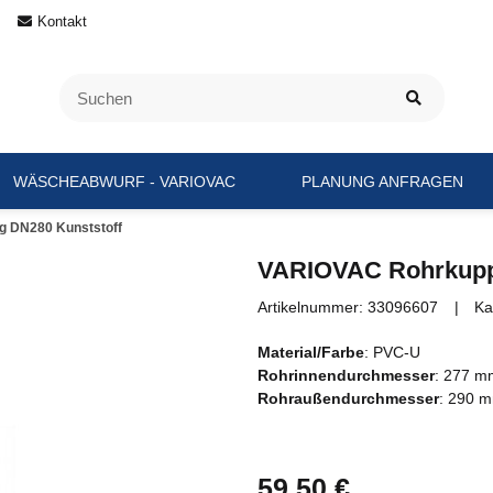
Kontakt
WÄSCHEABWURF - VARIOVAC
PLANUNG ANFRAGEN
 DN280 Kunststoff
VARIOVAC Rohrkupp
Artikelnummer:
33096607
Ka
Material/Farbe
: PVC-U
Rohrinnendurchmesser
: 277 m
Rohraußendurchmesser
: 290 m
59,50 €