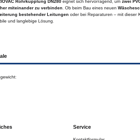
RIOVAC
Rohrkupplung DN280
eignet sich hervorragend, um
zwei PV
her miteinander zu verbinden
. Ob beim Bau eines neuen
Wäschesc
eiterung bestehender Leitungen
oder bei Reparaturen – mit dieser 
abile und langlebige Lösung.
ale
gewicht:
iches
Service
Kontaktformular