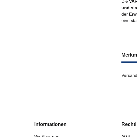
Die
VA
und sic
der
Erw
eine st
Merkm
Versand
Informationen
Rechtl
Wir über uns
AGB