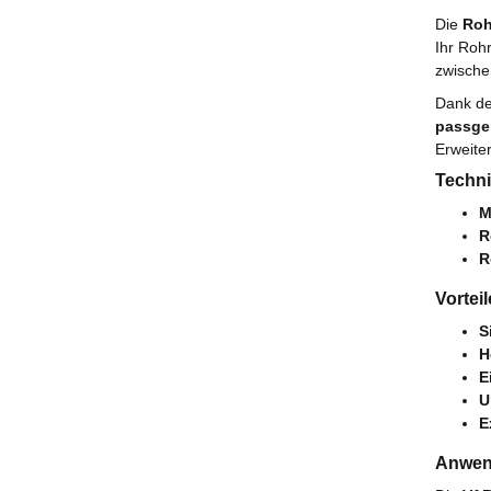
Die
Roh
Ihr Roh
zwische
Dank de
passge
Erweite
Techni
M
R
R
Vorteil
S
H
E
U
E
Anwen