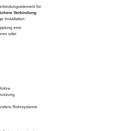
Verbindungselement für
sichere Verbindung
 Installation.
pplung eine
uren oder
 Rohre
bnutzung
 andere Rohrsysteme