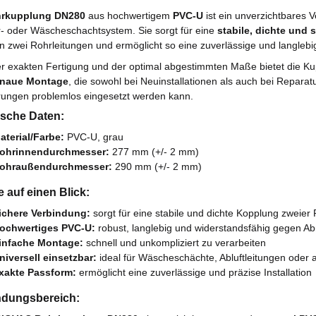
rkupplung DN280
aus hochwertigem
PVC-U
ist ein unverzichtbares 
r- oder Wäscheschachtsystem. Sie sorgt für eine
stabile, dichte und 
n zwei Rohrleitungen und ermöglicht so eine zuverlässige und langlebige
r exakten Fertigung und der optimal abgestimmten Maße bietet die Ku
naue Montage
, die sowohl bei Neuinstallationen als auch bei Reparat
rungen problemlos eingesetzt werden kann.
sche Daten:
aterial/Farbe:
PVC-U, grau
ohrinnendurchmesser:
277 mm (+/- 2 mm)
ohraußendurchmesser:
290 mm (+/- 2 mm)
e auf einen Blick:
ichere Verbindung:
sorgt für eine stabile und dichte Kopplung zweier
ochwertiges PVC-U:
robust, langlebig und widerstandsfähig gegen A
infache Montage:
schnell und unkompliziert zu verarbeiten
niversell einsetzbar:
ideal für Wäscheschächte, Abluftleitungen oder
xakte Passform:
ermöglicht eine zuverlässige und präzise Installation
dungsbereich: