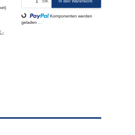
Stk.
In den Warenkorb
ket)
Loading...
Komponenten werden
geladen ...
 -