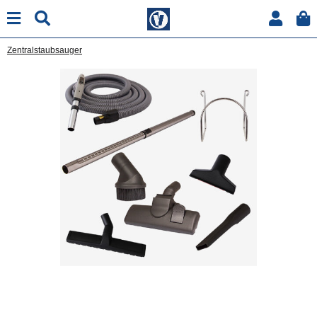
Zentralstaubsauger