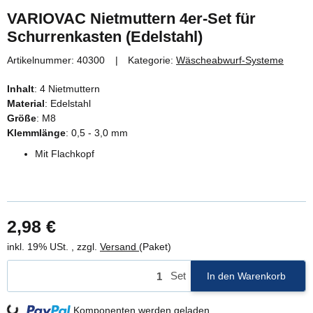
VARIOVAC Nietmuttern 4er-Set für
Schurrenkasten (Edelstahl)
Artikelnummer:
40300
Kategorie:
Wäscheabwurf-Systeme
Inhalt
: 4 Nietmuttern
Material
: Edelstahl
Größe
: M8
Klemmlänge
: 0,5 - 3,0 mm
Mit Flachkopf
2,98 €
inkl. 19% USt. , zzgl.
Versand
(Paket)
Set
In den Warenkorb
Komponenten werden geladen ...