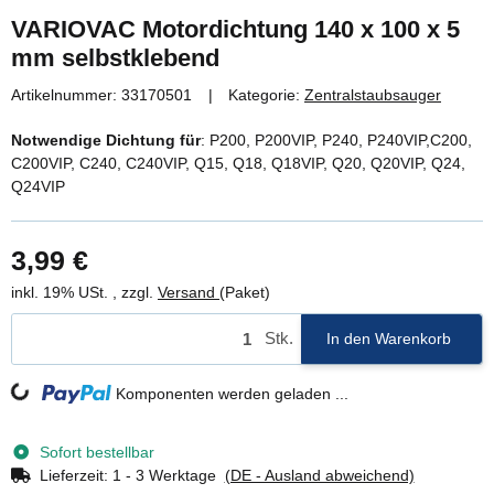
VARIOVAC Motordichtung 140 x 100 x 5
mm selbstklebend
Artikelnummer:
33170501
Kategorie:
Zentralstaubsauger
Notwendige Dichtung für
: P200, P200VIP, P240, P240VIP,C200,
C200VIP, C240, C240VIP, Q15, Q18, Q18VIP, Q20, Q20VIP, Q24,
Q24VIP
3,99 €
inkl. 19% USt. , zzgl.
Versand
(Paket)
Stk.
In den Warenkorb
Loading...
Komponenten werden geladen ...
Sofort bestellbar
Lieferzeit:
1 - 3 Werktage
(DE - Ausland abweichend)