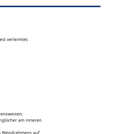
est verleimtes
hensweisen:
anglöcher am inneren
es Blendrahmens auf