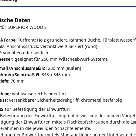
ische Daten
ftür SUPERIOR WOOD S
l/Farbe:
Türfront
:
Holz grundiert, Rahmen Buche, Türblatt wasserf
lz. Anschlussstück: verzinkt weiß lackiert (rund)
:
von oben oder seitlich
esser:
geeignet für 250 mm Wäscheabwurf-Systeme
maß/Anschlussmaß Ø:
230 mm (außen)
ahmen/Sichtmaß Ø:
348 x 348 mm
iefe:
70 mm
hlag:
wahlweise rechts oder links
uss:
versenkbarer Sicherheitsdrehgriff, chrome/silberfarbig
IS
zur Befestigung der Einwurftür:
 Befestigung der Einwurftür empfehlen wir eine der beiden Vorge
stigung der Einwurftüren mittels Flachkopfschrauben durch die L
erahmen in die jeweiligen Schachtelemente.
lebung der Einwurftür mittels Montagekleber an der Unterseite d