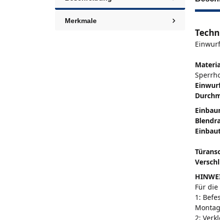
Merkmale
Techn
Einwur
Materia
Sperrho
Einwurf
Durchm
Einbau
Blendr
Einbaut
Türansc
Verschl
HINWE
Für die
1: Befe
Montag
2: Verk