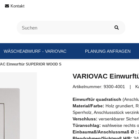
Kontakt
WÄSCHEABWURF - VARIOVAC
PLANUNG ANFRAGEN
AC Einwurftür SUPERIOR WOOD S
VARIOVAC Einwurf
Artikelnummer:
9300-4001
K
Einwurftür quadratisch
(Anschlu
Material/Farbe:
Holz grundiert, 
Sperrholz, Anschlussstück verzinkt
Verschluss:
versenkbarer Sicherh
Türanschlag:
wahlweise rechts o
Einbaumaß/Anschlussmaß Ø :
Blendrahmen/Sichtmaß H/B:
34