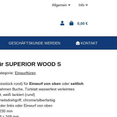
Allgemein
Info
0,00 €
GESCHÄFTSKUNDE WERDEN
KONTAKT
tür SUPERIOR WOOD S
ategorie:
Einwurftüren
ssstück rund) für
Einwurf von oben
oder
seitlich
Rahmen Buche, Türblatt wasserfest verleimtes
, weiß lackiert (rund)
eitsdrehgriff, chrome/silberfarbig
der links oder Einwurf von oben
230 mm
8 x 348 mm