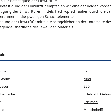
IS
zur Befestigung der Einwurftür:
 Befestigung der Einwurftür empfehlen wir eine der beiden Vorge
stigung der Einwurftüren mittels Flachkopfschrauben durch die L
erahmen in die jeweiligen Schachtelemente.
lebung der Einwurftür mittels Montagekleber an der Unterseite d
iegende Oberfläche des jeweiligen Materials.
ale
eßbar:
Ja
ßform:
rund
esser:
250 mm
berfläche:
Edelstahl
Gebürs
:
Edelstahl
uss:
Muschelgriff