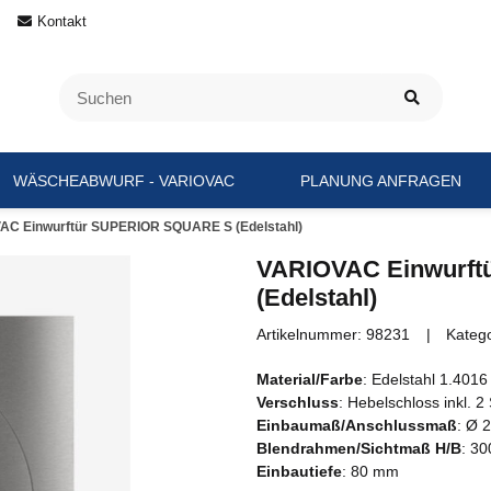
Kontakt
WÄSCHEABWURF - VARIOVAC
PLANUNG ANFRAGEN
AC Einwurftür SUPERIOR SQUARE S (Edelstahl)
VARIOVAC Einwurf
(Edelstahl)
Artikelnummer:
98231
Kateg
Material/Farbe
: Edelstahl 1.4016
Verschluss
: Hebelschloss inkl. 2
Einbaumaß/Anschlussmaß
: Ø 
Blendrahmen/Sichtmaß H/B
: 3
Einbautiefe
: 80 mm