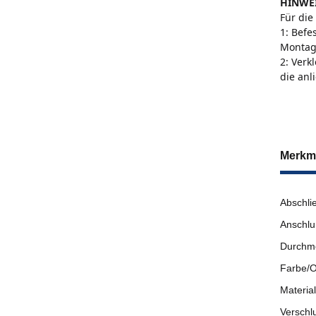
HINWE
Für die
1: Befe
Montag
2: Verk
die anl
Merkm
Abschli
Anschlu
Durchm
Farbe/O
Material
Verschl