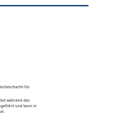
äscheschacht-Tür
 Zeit während des
usgeführt und kann in
ar.