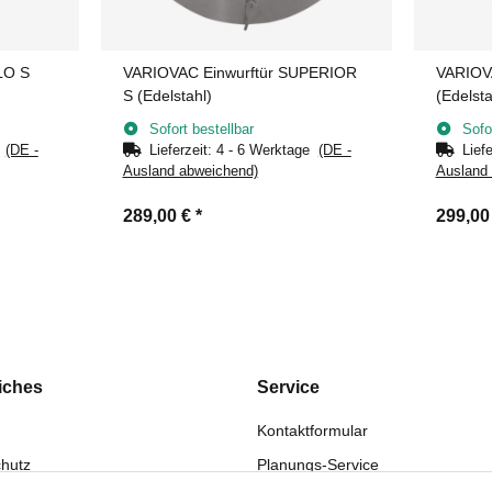
LO S
VARIOVAC Einwurftür SUPERIOR
VARIOV
S (Edelstahl)
(Edelsta
Sofort bestellbar
Sofo
e
(DE -
Lieferzeit:
4 - 6 Werktage
(DE -
Lief
Ausland abweichend)
Ausland
289,00 €
*
299,00
iches
Service
Kontaktformular
hutz
Planungs-Service