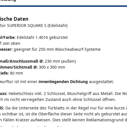
ische Daten
ftür SUPERIOR SQUARE S (Edelstahl)
l/Farbe:
Edelstahl 1.4016 gebürstet
:
von oben
esser:
geeignet für 250 mm Wäscheabwurf-Systeme
maß/Anschlussmaß Ø:
230 mm (außen)
ahmen/Sichtmaß Ø:
300 x 300 mm
iefe:
80 mm
wurftür ist mit einer
innenliegenden Dichtung
ausgestattet.
uss:
Hebelschloss inkl. 2 Schlüssel, Muschelgriff aus Metall
. Die W
ich im nicht verriegelten Zustand auch ohne Schlüssel öffnen.
S:
Da die Unterseite des Türblatts in der Regel nur für eine kurze
 sichtbar ist, ist die Oberfläche dieser Seite nicht als gebürstet a
n Fällen Kratzer aufweisen. Dies stellt keinen Reklamationsgrund d