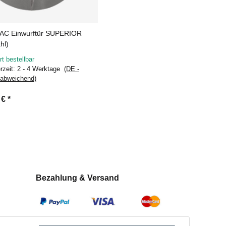
AC Einwurftür SUPERIOR
hl)
rt bestellbar
erzeit:
2 - 4 Werktage
(DE -
 abweichend)
 €
*
Bezahlung & Versand