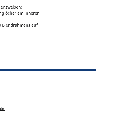
hensweisen:
anglöcher am inneren
es Blendrahmens auf
tet