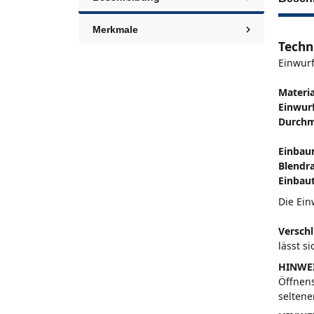
Merkmale
Techn
Einwur
Materia
Einwurf
Durchm
Einbau
Blendr
Einbaut
Die Ein
Verschl
lässt s
HINWEI
Öffnens
seltene