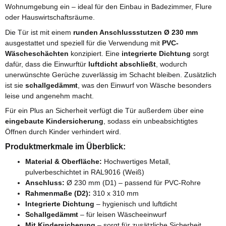
Wohnumgebung ein – ideal für den Einbau in Badezimmer, Flure
oder Hauswirtschaftsräume.
Die Tür ist mit einem
runden Anschlussstutzen Ø 230 mm
ausgestattet und speziell für die Verwendung mit
PVC-
Wäscheschächten
konzipiert. Eine
integrierte Dichtung
sorgt
dafür, dass die Einwurftür
luftdicht abschließt
, wodurch
unerwünschte Gerüche zuverlässig im Schacht bleiben. Zusätzlich
ist sie
schallgedämmt
, was den Einwurf von Wäsche besonders
leise und angenehm macht.
Für ein Plus an Sicherheit verfügt die Tür außerdem über eine
eingebaute Kindersicherung
, sodass ein unbeabsichtigtes
Öffnen durch Kinder verhindert wird.
Produktmerkmale im Überblick:
Material & Oberfläche:
Hochwertiges Metall,
pulverbeschichtet in RAL9016 (Weiß)
Anschluss:
Ø 230 mm (D1) – passend für PVC-Rohre
Rahmenmaße (D2):
310 x 310 mm
Integrierte Dichtung
– hygienisch und luftdicht
Schallgedämmt
– für leisen Wäscheeinwurf
Mit Kindersicherung
– sorgt für zusätzliche Sicherheit