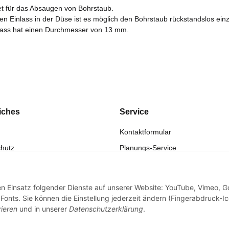
t für das Absaugen von Bohrstaub.
en Einlass in der Düse ist es möglich den Bohrstaub rückstandslos ei
lass hat einen Durchmesser von 13 mm.
iches
Service
Kontaktformular
hutz
Planungs-Service
fsrecht
Montage-Service
eistung
Reparatur-Service
den Einsatz folgender Dienste auf unserer Website: YouTube, Vimeo, G
sum
Retouren-Service
onts. Sie können die Einstellung jederzeit ändern (Fingerabdruck-I
rieren
und in unserer
Datenschutzerklärung
.