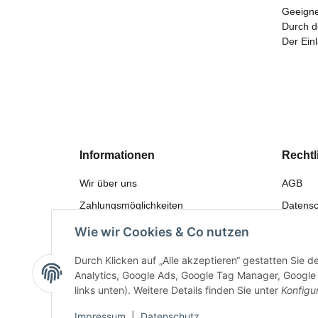
Geeigne
Durch d
Der Ein
Informationen
Rechtl
Wir über uns
AGB
Zahlungsmöglichkeiten
Datensc
Versandinformationen
Widerru
Wie wir Cookies & Co nutzen
Sitemap
Gewährl
Durch Klicken auf „Alle akzeptieren“ gestatten Sie 
Bewerten
Impres
Analytics, Google Ads, Google Tag Manager, Google F
links unten). Weitere Details finden Sie unter
Konfigu
Impressum
|
Datenschutz