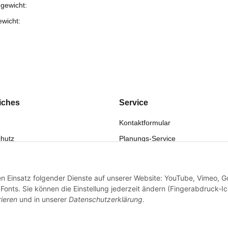
gewicht:
ewicht:
iches
Service
Kontaktformular
hutz
Planungs-Service
fsrecht
Montage-Service
eistung
Reparatur-Service
den Einsatz folgender Dienste auf unserer Website: YouTube, Vimeo, G
sum
Retouren-Service
onts. Sie können die Einstellung jederzeit ändern (Fingerabdruck-I
rieren
und in unserer
Datenschutzerklärung
.