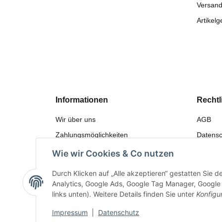
Versand
Artikelg
Informationen
Rechtl
Wir über uns
AGB
Zahlungsmöglichkeiten
Datensc
Versandinformationen
Widerru
Wie wir Cookies & Co nutzen
Sitemap
Gewährl
Durch Klicken auf „Alle akzeptieren“ gestatten Sie 
Bewerten
Impres
Analytics, Google Ads, Google Tag Manager, Google F
links unten). Weitere Details finden Sie unter
Konfigu
Impressum
|
Datenschutz