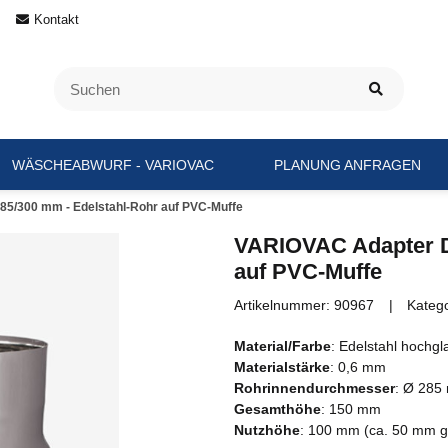
Kontakt
WÄSCHEABWURF - VARIOVAC
PLANUNG ANFRAGEN
5/300 mm - Edelstahl-Rohr auf PVC-Muffe
VARIOVAC Adapter D
auf PVC-Muffe
Artikelnummer:
90967
Kateg
Material/Farbe
: Edelstahl hochgl
Materialstärke
: 0,6 mm
Rohrinnendurchmesser
: Ø 285
Gesamthöhe
: 150 mm
Nutzhöhe
: 100 mm (ca. 50 mm ge