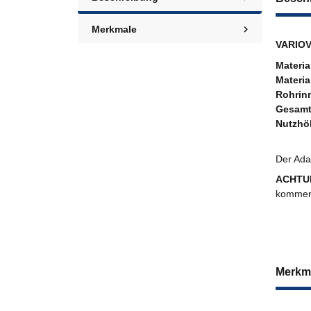
Merkmale
VARIOV
Materia
Materia
Rohrin
Gesam
Nutzhö
Der Ada
ACHTU
kommen.
Merkm