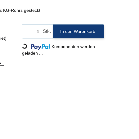
es KG-Rohrs gesteckt.
Stk.
In den Warenkorb
ket)
Komponenten werden
Loading...
geladen ...
 -