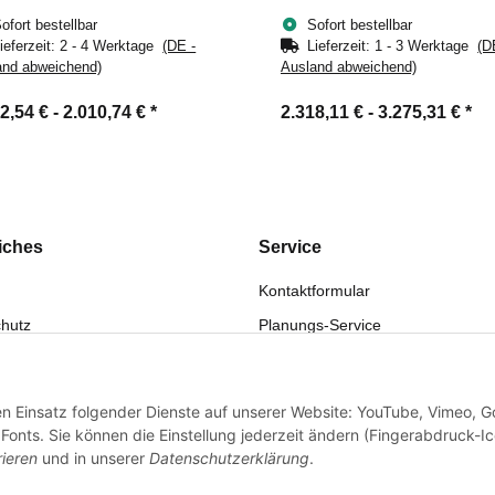
ofort bestellbar
Sofort bestellbar
ieferzeit:
2 - 4 Werktage
(DE -
Lieferzeit:
1 - 3 Werktage
(D
and abweichend)
Ausland abweichend)
2,54 € -
2.010,74 €
*
2.318,11 € -
3.275,31 €
*
iches
Service
Kontaktformular
hutz
Planungs-Service
fsrecht
Montage-Service
eistung
Reparatur-Service
den Einsatz folgender Dienste auf unserer Website: YouTube, Vimeo, G
sum
Retouren-Service
onts. Sie können die Einstellung jederzeit ändern (Fingerabdruck-I
rieren
und in unserer
Datenschutzerklärung
.