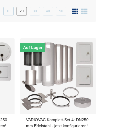
10
20
30
40
50
Auf Lager
N250
VARIOVAC Komplett-Set 4: DN250
ren!
mm Edelstahl - jetzt konfigurieren!