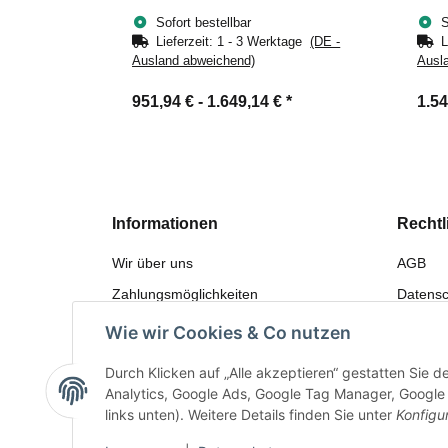
Sofort bestellbar
S
Lieferzeit:
1 - 3 Werktage
(DE -
L
Ausland abweichend)
Ausl
951,94 € -
1.649,14 €
*
1.54
Informationen
Rechtl
Wir über uns
AGB
Zahlungsmöglichkeiten
Datensc
Versandinformationen
Widerru
Wie wir Cookies & Co nutzen
Sitemap
Gewährl
Durch Klicken auf „Alle akzeptieren“ gestatten Sie 
Bewerten
Impres
Analytics, Google Ads, Google Tag Manager, Google F
links unten). Weitere Details finden Sie unter
Konfigu