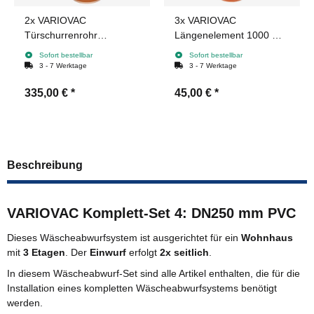
2x
VARIOVAC
3x
VARIOVAC
Türschurrenrohr
Längenelement 1000 mm
(quadratisch) DN250 mm
- DN250 mm PVC
Sofort bestellbar
Sofort bestellbar
PVC
3 - 7 Werktage
3 - 7 Werktage
335,00 €
*
45,00 €
*
Beschreibung
VARIOVAC Komplett-Set 4: DN250 mm PVC
Dieses Wäscheabwurfsystem ist ausgerichtet für ein
Wohnhaus
mit
3 Etagen
. Der
Einwurf
erfolgt
2x seitlich
.
In diesem Wäscheabwurf-Set sind alle Artikel enthalten, die für die
Installation eines kompletten Wäscheabwurfsystems benötigt
werden.