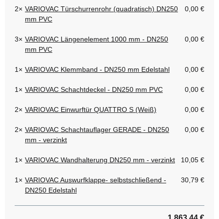
2×
VARIOVAC Türschurrenrohr (quadratisch) DN250
0,00 €
mm PVC
3×
VARIOVAC Längenelement 1000 mm - DN250
0,00 €
mm PVC
1×
VARIOVAC Klemmband - DN250 mm Edelstahl
0,00 €
1×
VARIOVAC Schachtdeckel - DN250 mm PVC
0,00 €
2×
VARIOVAC Einwurftür QUATTRO S (Weiß)
0,00 €
2×
VARIOVAC Schachtauflager GERADE - DN250
0,00 €
mm - verzinkt
1×
VARIOVAC Wandhalterung DN250 mm - verzinkt
10,05 €
1×
VARIOVAC Auswurfklappe- selbstschließend -
30,79 €
DN250 Edelstahl
1.863,44 €