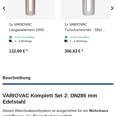
1x
VARIOVAC
1x
VARIOVAC
Längenelement 1000 mm
Türschurrenrohr - DN285
- DN285 mm Edelstahl
mm Edelstahl -
Sofort bestellbar
Sofort bestellbar
quadratisch
2 - 4 Werktage
2 - 4 Werktage
132,69 €
*
306,43 €
*
Beschreibung
VARIOVAC Komplett Set 2: DN285 mm
Edelstahl
Dieses Wäscheabwurfsystem ist ausgerichtet für ein
Wohnhaus