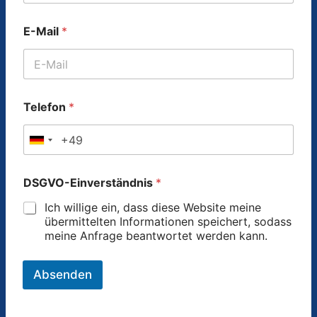
E-Mail
*
Telefon
*
G
e
DSGVO-Einverständnis
*
r
m
Ich willige ein, dass diese Website meine
a
übermittelten Informationen speichert, sodass
meine Anfrage beantwortet werden kann.
n
y
Absenden
+
4
9